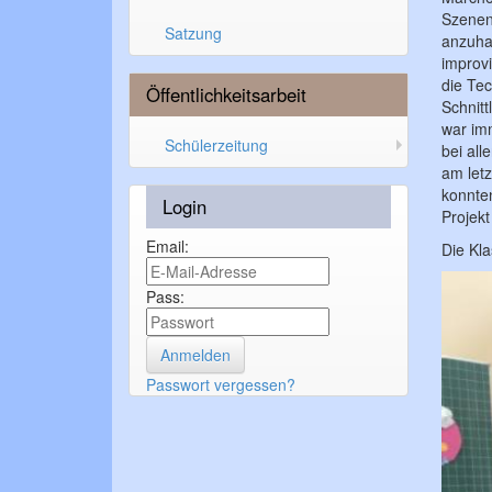
Szenen
Satzung
anzuha
improv
die Tec
Öffentlichkeitsarbeit
Schnitt
war imm
Schülerzeitung
bei all
am let
konnte
Login
Projek
Email:
Die Kl
Pass:
Passwort vergessen?