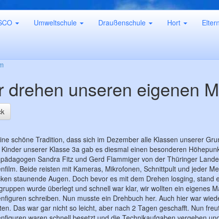
SCO
Umweltschule
Draußenschule
Hort
Elter
lm
r drehen unseren eigenen M
ck
 eine schöne Tradition, dass sich im Dezember alle Klassen unserer 
e Kinder unserer Klasse 3a gab es diesmal einen besonderen Höhepunkt
pädagogen Sandra Fitz und Gerd Flammiger von der Thüringer Landes
nfilm. Beide reisten mit Kameras, Mikrofonen, Schnittpult und jeder 
ken staunende Augen. Doch bevor es mit dem Drehen losging, stand er
gruppen wurde überlegt und schnell war klar, wir wollten ein eigenes
nfiguren schreiben. Nun musste ein Drehbuch her. Auch hier war wiede
ten. Das war gar nicht so leicht, aber nach 2 Tagen geschafft. Nun fre
nfiguren waren schnell besetzt und die Technikaufgaben vergeben u