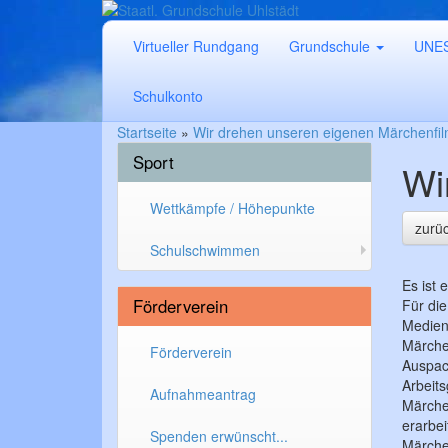
Virtueller Rundgang
Grundschule
UNE
Schulkonto
Startseite
»
Wir drehen unseren eigenen Märchenfi
Sport
Wi
Wettkämpfe / Höhepunkte
zurü
Schulschwimmen
Es ist
Förderverein
Für di
Medien
Märche
Förderverein
Auspac
Arbeits
Aufnahmeantrag
Märche
erarbei
Spenden erwünscht...
Märche