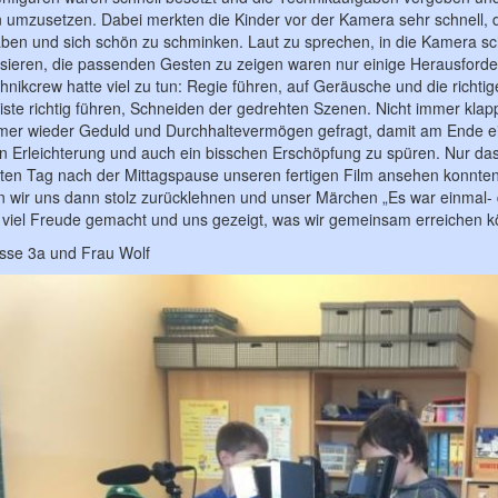
 umzusetzen. Dabei merkten die Kinder vor der Kamera sehr schnell, d
ben und sich schön zu schminken. Laut zu sprechen, in die Kamera sc
isieren, die passenden Gesten zu zeigen waren nur einige Herausforde
hnikcrew hatte viel zu tun: Regie führen, auf Geräusche und die richt
liste richtig führen, Schneiden der gedrehten Szenen. Nicht immer kla
er wieder Geduld und Durchhaltevermögen gefragt, damit am Ende ein tol
en Erleichterung und auch ein bisschen Erschöpfung zu spüren. Nur das 
zten Tag nach der Mittagspause unseren fertigen Film ansehen konnten
n wir uns dann stolz zurücklehnen und unser Märchen „Es war einmal- 
t viel Freude gemacht und uns gezeigt, was wir gemeinsam erreichen 
asse 3a und Frau Wolf